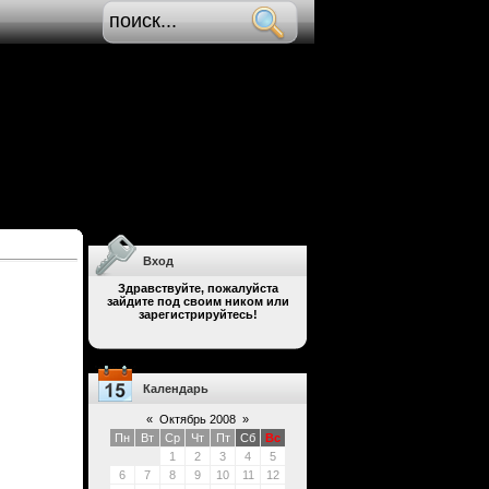
Вход
Здравствуйте, пожалуйста
зайдите под своим ником или
зарегистрируйтесь!
Календарь
«
Октябрь 2008
»
Пн
Вт
Ср
Чт
Пт
Сб
Вс
1
2
3
4
5
6
7
8
9
10
11
12