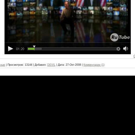
чные
|
Просмотров:
13144
|
Добавил:
DEVIL
|
Дата:
27-Окт-2008
|
Комментарии (1)