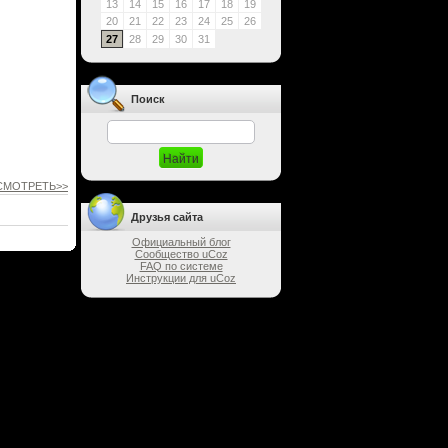
13
14
15
16
17
18
19
20
21
22
23
24
25
26
27
28
29
30
31
Поиск
СМОТРЕТЬ>>
Друзья сайта
Официальный блог
Сообщество uCoz
FAQ по системе
Инструкции для uCoz