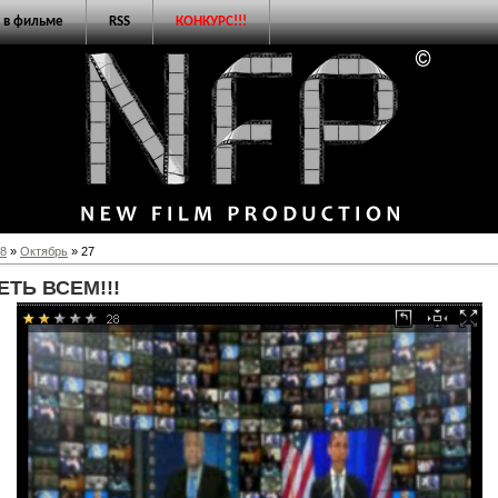
 в фильме
RSS
КОНКУРС!!!
8
»
Октябрь
»
27
ТЬ ВСЕМ!!!