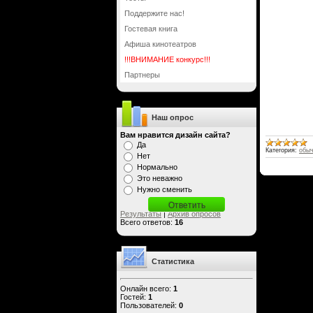
Поддержите нас!
Гостевая книга
Афиша кинотеатров
!!!ВНИМАНИЕ конкурс!!!
Партнеры
Наш опрос
Вам нравится дизайн сайта?
Да
Категория:
обы
Нет
Нормально
Это неважно
Нужно сменить
Результаты
|
Архив опросов
Всего ответов:
16
Статистика
Онлайн всего:
1
Гостей:
1
Пользователей:
0