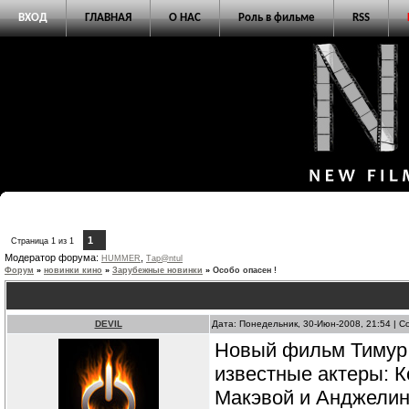
ВХОД
ГЛАВНАЯ
О НАС
Роль в фильме
RSS
1
Страница
1
из
1
Модератор форума:
,
HUMMER
Тар@ntul
Форум
»
новинки кино
»
Зарубежные новинки
»
Особо опасен !
DEVIL
Дата: Понедельник, 30-Июн-2008, 21:54 | 
Новый фильм Тимур 
известные актеры: 
Макэвой и Анджелин