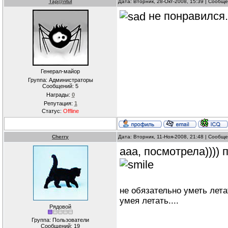
Тар@ntul
Дата: Вторник, 28-Окт-2008, 15:39 | Сообщ
не понравился... 
Генерал-майор
Группа: Администраторы
Сообщений:
5
Награды:
0
Репутация:
1
Статус:
Offline
Cherry
Дата: Вторник, 11-Ноя-2008, 21:48 | Сообщ
ааа, посмотрела)))) п
не обязательно уметь лета
умея летать....
Рядовой
Группа: Пользователи
Сообщений:
19