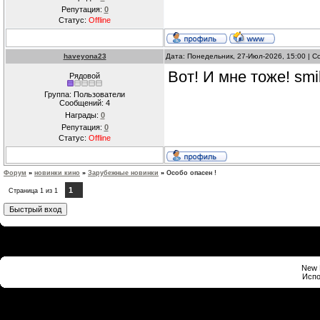
Репутация:
0
Статус:
Offline
haveyona23
Дата: Понедельник, 27-Июл-2026, 15:00 | 
Вот! И мне тоже! smi
Рядовой
Группа: Пользователи
Сообщений:
4
Награды:
0
Репутация:
0
Статус:
Offline
Форум
»
новинки кино
»
Зарубежные новинки
»
Особо опасен !
1
Страница
1
из
1
New 
Испо