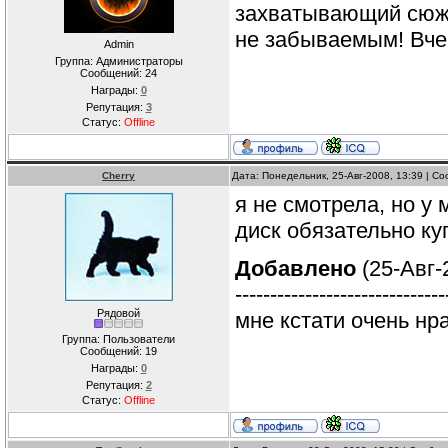
захватывающий сюже
не забываемым! Вче
Admin
Группа: Администраторы
Сообщений:
24
Награды:
0
Репутация:
3
Статус:
Offline
Cherry
Дата: Понедельник, 25-Авг-2008, 13:39 | 
я не смотрела, но у 
диск обязательно куп
Добавлено
(25-Авг-
------------------------------
Рядовой
мне кстати очень нр
Группа: Пользователи
Сообщений:
19
Награды:
0
Репутация:
2
Статус:
Offline