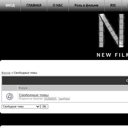
ВХОД
ГЛАВНАЯ
О НАС
Роль в фильме
RSS
Форум
»
Свободные темы
Форум
Свободные темы
Модератор форума:
HUMMER
,
Тар@ntul