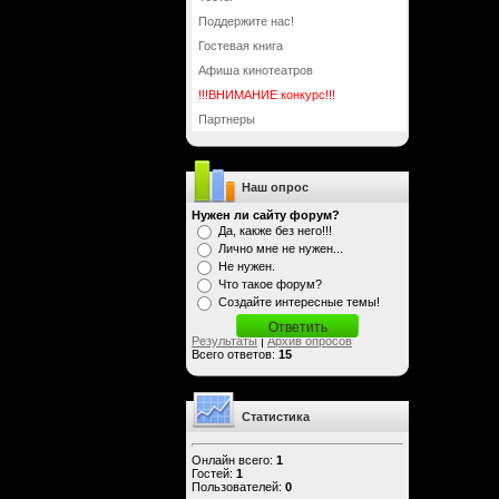
Поддержите нас!
Гостевая книга
Афиша кинотеатров
!!!ВНИМАНИЕ конкурс!!!
Партнеры
Наш опрос
Нужен ли сайту форум?
Да, какже без него!!!
Лично мне не нужен...
Не нужен.
Что такое форум?
Создайте интересные темы!
Результаты
|
Архив опросов
Всего ответов:
15
Статистика
Онлайн всего:
1
Гостей:
1
Пользователей:
0