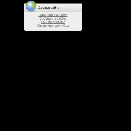
Друзья сайта
Официальный блог
Сообщество uCoz
FAQ по системе
Инструкции для uCoz