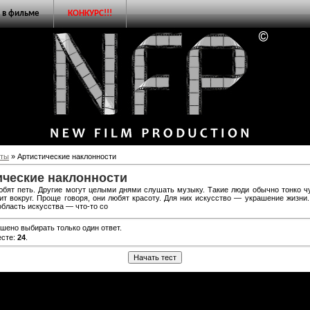
 в фильме
КОНКУРС!!!
сты
» Артистические наклонности
ические наклонности
бят петь. Другие могут целыми днями слушать музыку. Такие люди обычно тонко ч
ит вокруг. Проще говоря, они любят красоту. Для них искусство — украшение жизни.
область искусства — что-то со
ешено выбирать только один ответ.
есте:
24
.