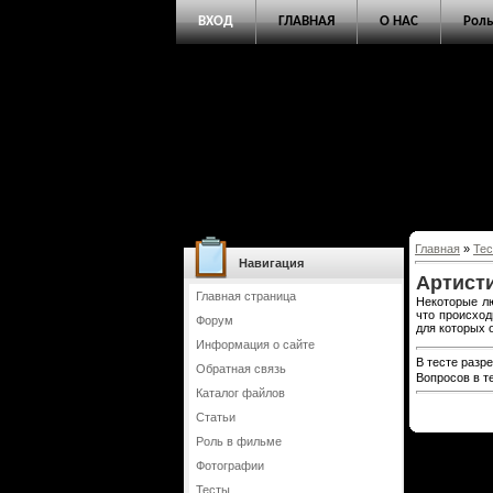
ВХОД
ГЛАВНАЯ
О НАС
Роль
Главная
»
Те
Навигация
Артист
Главная страница
Некоторые лю
что происход
Форум
для которых 
Информация о сайте
В тесте разр
Обратная связь
Вопросов в т
Каталог файлов
Статьи
Роль в фильме
Фотографии
Тесты