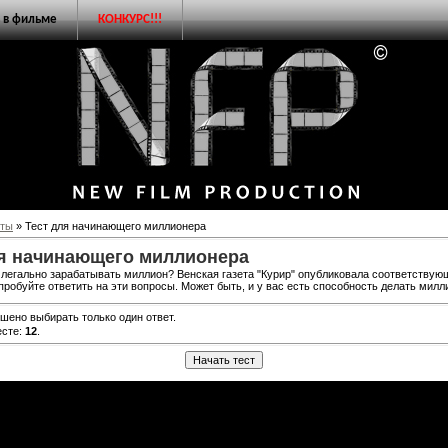
 в фильме
КОНКУРС!!!
сты
» Тест для начинающего миллионера
ля начинающего миллионера
 легально зарабатывать миллион? Венская газета "Курир" опубликовала соответствующ
пробуйте ответить на эти вопросы. Может быть, и у вас есть способность делать милл
ешено выбирать только один ответ.
есте:
12
.