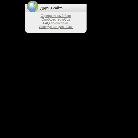
Друзья сайта
Официальный блог
Сообщество uCoz
FAQ по системе
Инструкции для uCoz