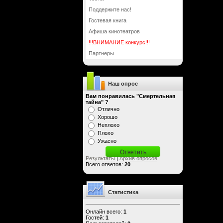
Поддержите нас!
Гостевая книга
Афиша кинотеатров
!!!ВНИМАНИЕ конкурс!!!
Партнеры
Наш опрос
Вам понравилась "Смертельная
тайна" ?
Отлично
Хорошо
Неплохо
Плохо
Ужасно
Результаты
|
Архив опросов
Всего ответов:
20
Статистика
Онлайн всего:
1
Гостей:
1