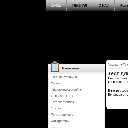
ВХОД
ГЛАВНАЯ
О НАС
Роль
Главная
»
Те
Навигация
Тест д
Главная страница
Кто способен
вопросов. По
Форум
Информация о сайте
В тесте разр
Вопросов в т
Обратная связь
Каталог файлов
Статьи
Роль в фильме
Фотографии
Тесты